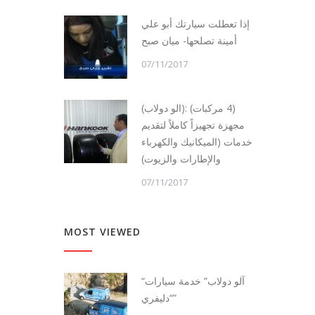
إذا تعطلت سيارتك أبو علي
أمينة تصلحها- ميان صبح
07/11/2017
(الو دولاب): (4 مركبات)
مجهزة تجهيزاً كاملاً لتقديم
خدمات (الميكانيك والكهرباء
والإطارات والزيوت)
07/11/2017
MOST VIEWED
“آلو دولاب” خدمة سيارات
“دليفري”