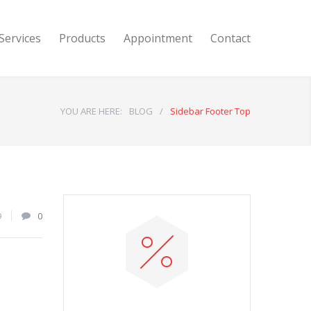
Services
Products
Appointment
Contact
YOU ARE HERE:
BLOG
/
Sidebar Footer Top
9
0