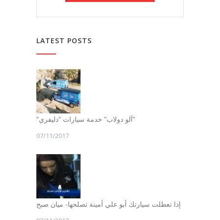
LATEST POSTS
“آلو دولاب” خدمة سيارات “دليفري”
07/11/2017
إذا تعطلت سيارتك أبو علي أمينة تصلحها- ميان صبح