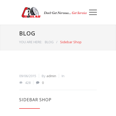
BLOG
YOU ARE HERE:
BLOG
/
Sidebar Shop
09/06/2015
By
admin
In
428
0
SIDEBAR SHOP