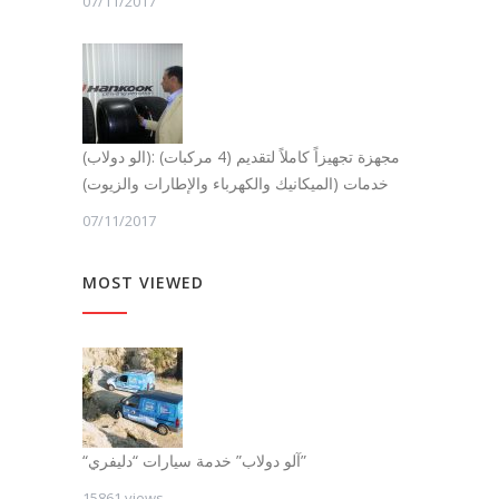
07/11/2017
(الو دولاب): (4 مركبات) مجهزة تجهيزاً كاملاً لتقديم
خدمات (الميكانيك والكهرباء والإطارات والزيوت)
07/11/2017
MOST VIEWED
“آلو دولاب” خدمة سيارات “دليفري”
15861 views